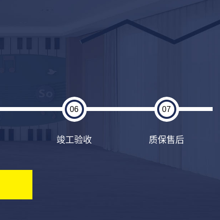
06
07
竣工验收
质保售后