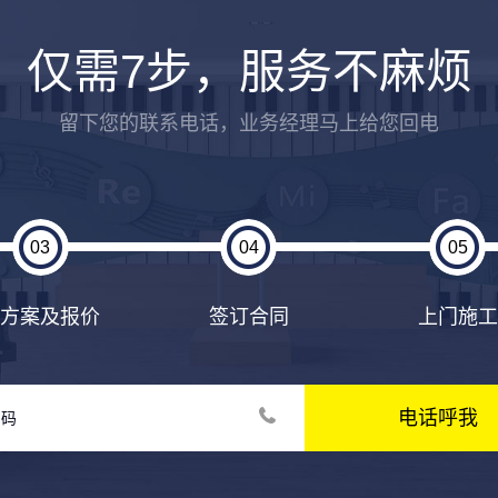
仅需7步，服务不麻烦
留下您的联系电话，业务经理马上给您回电
03
04
05
出方案及报价
签订合同
上门施工
电话呼我