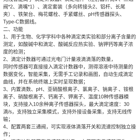
阀*2、滴嘴*1）、滴定套装（多向转接头2、铝杆、长尾
夹）、铁架台、梅花螺栓、手紧螺丝、pH传感器探头、
Type-C数据线。
二、功能
1、用于生物、化学学科中各种滴定类实验和部分离子含量的
测定，如酸碱中和滴定、酸碱反应热实验、钠钾钙等离子浓
度的检测；
2、滴定计数器可通过光电门计量液滴滴落的数量，
同时传感器可直接接入滴定计数器中，测得溶液中待测量的
数据变化，智能采集，无需手工记录和画图，自动生成滴定
曲线，并在系统终端上实时呈现数据；
3、内置滴数、pH、亚硝酸根离子、氯离子、钠离子 、铵根
离子、硝酸根离子、钙离子、钾离子、温度10种传感器模
块，支持接入10余种离子传感器探头，最大滴定速度：30
滴/s，支持独立采集模式，支持外接设备采集，支持无线传
输；
4、配置两套三通阀，可实现液体滴落开关和流速控制独立操
作；