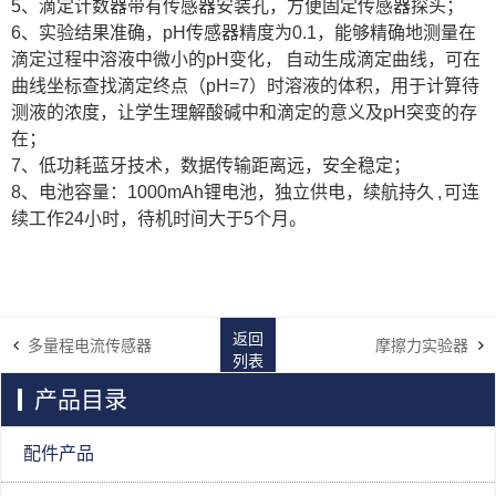
5、滴定计数器带有传感器安装孔，方便固定传感器探头；
6、实验结果准确，pH传感器精度为0.1，能够精确地测量在
滴定过程中溶液中微小的pH变化， 自动生成滴定曲线，可在
曲线坐标查找滴定终点（pH=7）时溶液的体积，用于计算待
测液的浓度，让学生理解酸碱中和滴定的意义及pH突变的存
在；
7、低功耗蓝牙技术，数据传输距离远，安全稳定；
8、电池容量：1000mAh锂电池，独立供电，续航持久 , 可连
续工作24小时，待机时间大于5个月。
返回
多量程电流传感器
摩擦力实验器
列表
产品目录
配件产品