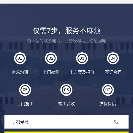
仅需7步，服务不麻烦
留下您的联系电话，业务经理马上给您回电
01
02
03
04
需求沟通
上门勘测
出方案及报价
签订合同
05
06
07
上门施工
竣工验收
质保售后