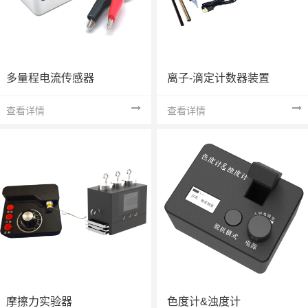
多量程电流传感器
离子-滴定计数器装置
查看详情
查看详情
摩擦力实验器
色度计&浊度计