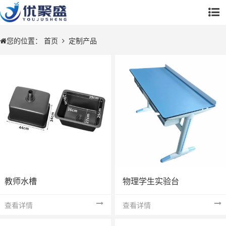
您的位置：
首页
定制产品
教师水槽
物理学生实验台
查看详情
查看详情