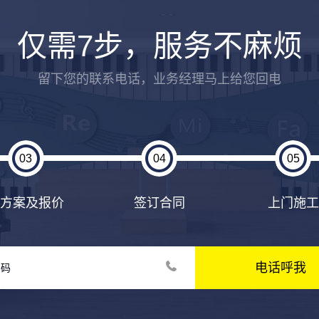
仅需7步，服务不麻烦
留下您的联系电话，业务经理马上给您回电
03
04
05
出方案及报价
签订合同
上门施工
电话呼我