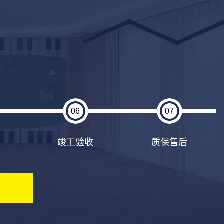
06
07
竣工验收
质保售后