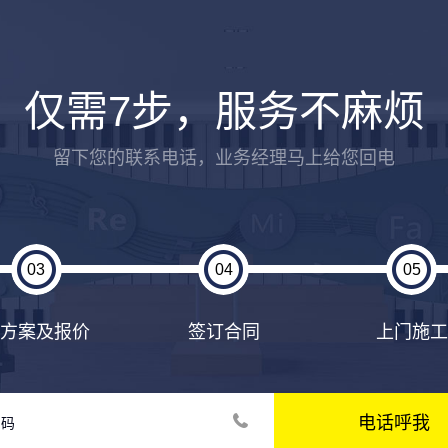
仅需7步，服务不麻烦
留下您的联系电话，业务经理马上给您回电
03
04
05
出方案及报价
签订合同
上门施工
电话呼我