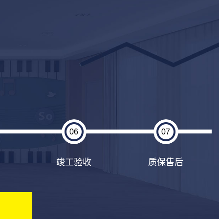
06
07
竣工验收
质保售后