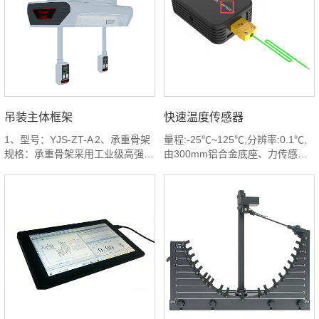
吊装主体框架
快速温度传感器
1、型号：YJS-ZT-A 2、承重骨架
量程:-25℃~125℃,分辨率:0.1℃,
规格：承重骨架采用工业级高强度
由300mm铝合金底座、力传感器
铝型材经CNC精加工成型，质量
专用固定支架、不同材质的Φ4mm
轻、强度高、耐腐蚀、结构稳定。
金属棒3根（铝棒、铜棒、铁
3、动力选用了静音低压直流24V
棒）、金属棒固定支架、防护挡板
低压电机动力，摇臂采用规格为直
及配件构成，方便配合力传感器