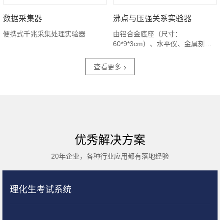
数据采集器
沸点与压强关系实验器
便携式千兆采集处理实验器
由铝合金底座（尺寸：
60*9*3cm）、水平仪、金属刻度
板、立柱、释放装置、接收装置、
17个挡光片、摆锤、摆杆、固定螺
查看更多
栓、机械能守恒实验系统组成
优秀解决方案
20年企业，各种行业应用都有落地经验
理化生考试系统