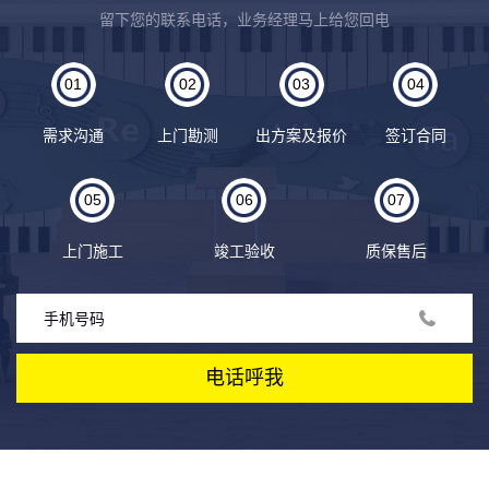
留下您的联系电话，业务经理马上给您回电
01
02
03
04
需求沟通
上门勘测
出方案及报价
签订合同
05
06
07
上门施工
竣工验收
质保售后
电话呼我